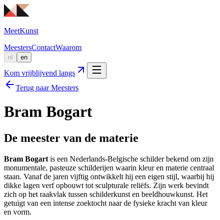
MeetKunst
Meesters
Contact
Waarom
nl
en
Kom vrijblijvend langs
Terug naar Meesters
Bram Bogart
De meester van de materie
Bram Bogart
is een Nederlands-Belgische schilder bekend om zijn
monumentale, pasteuze schilderijen waarin kleur en materie centraal
staan. Vanaf de jaren vijftig ontwikkelt hij een eigen stijl, waarbij hij
dikke lagen verf opbouwt tot sculpturale reliëfs. Zijn werk bevindt
zich op het raakvlak tussen schilderkunst en beeldhouwkunst. Het
getuigt van een intense zoektocht naar de fysieke kracht van kleur
en vorm.