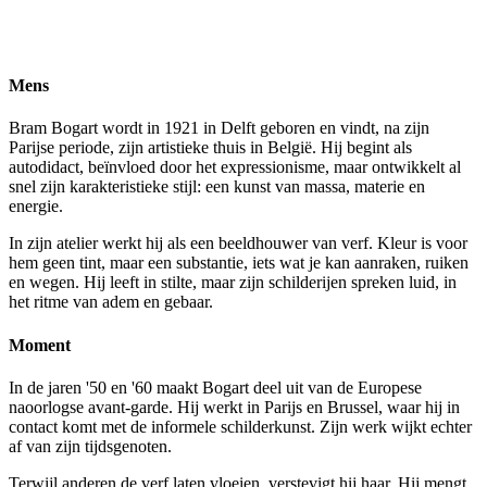
PANEEL
1964
Materieschilderij
52x80x10cm
Mens
Bram Bogart wordt in 1921 in Delft geboren en vindt, na zijn
Parijse periode, zijn artistieke thuis in België. Hij begint als
autodidact, beïnvloed door het expressionisme, maar ontwikkelt al
snel zijn karakteristieke stijl: een kunst van massa, materie en
energie.
In zijn atelier werkt hij als een beeldhouwer van verf. Kleur is voor
hem geen tint, maar een substantie, iets wat je kan aanraken, ruiken
en wegen. Hij leeft in stilte, maar zijn schilderijen spreken luid, in
het ritme van adem en gebaar.
Moment
In de jaren '50 en '60 maakt Bogart deel uit van de Europese
naoorlogse avant-garde. Hij werkt in Parijs en Brussel, waar hij in
contact komt met de informele schilderkunst. Zijn werk wijkt echter
af van zijn tijdsgenoten.
Terwijl anderen de verf laten vloeien, verstevigt hij haar. Hij mengt